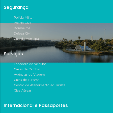
Segurança
Polícia Militar
Polícia Civil
Bombeiros
Defesa Civil
Guarda Municipal
Serviços
Locadora de Veículos
Casas de Câmbio
Agências de Viagem
Guias de Turismo
Centro de Atendimento ao Turista
Cias Aéreas
Internacional e Passaportes