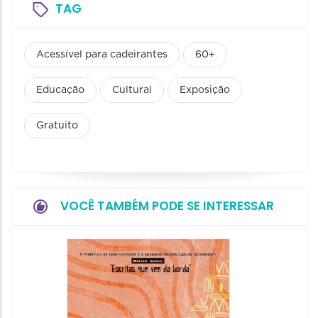
TAG
Acessível para cadeirantes
60+
Educação
Cultural
Exposição
Gratuito
VOCÊ TAMBÉM PODE SE INTERESSAR
Festa
Italian
2026