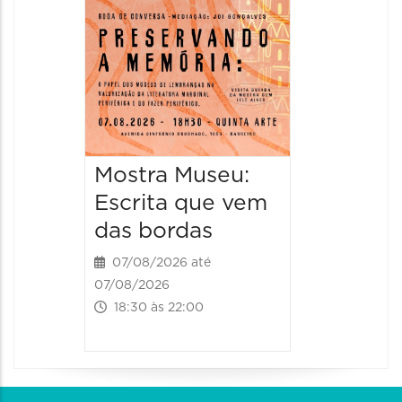
08/08/20
08/08/202
11:00 às 
Mostra Museu:
Escrita que vem
das bordas
07/08/2026 até
07/08/2026
18:30 às 22:00