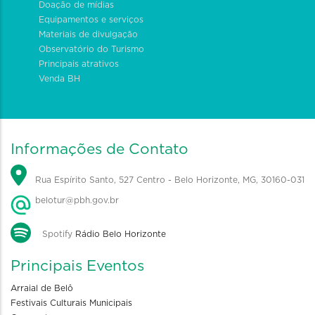
Doação de mídias
Equipamentos e serviços
Materiais de divulgação
Observatório do Turismo
Principais atrativos
Venda BH
Informações de Contato
Rua Espírito Santo, 527 Centro - Belo Horizonte, MG, 30160-031
belotur@pbh.gov.br
Spotify
Rádio Belo Horizonte
Principais Eventos
Arraial de Belô
Festivais Culturais Municipais