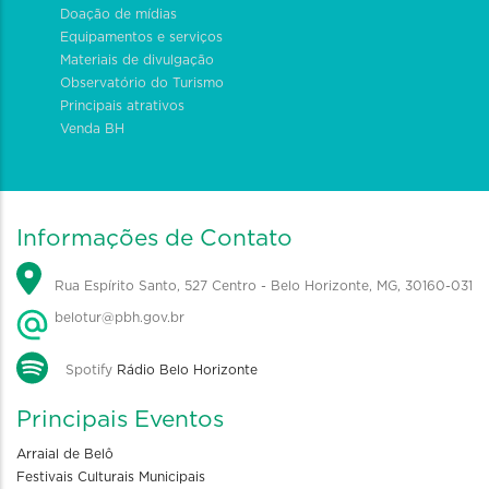
Doação de mídias
Equipamentos e serviços
Materiais de divulgação
Observatório do Turismo
Principais atrativos
Venda BH
Informações de Contato
Rua Espírito Santo, 527 Centro - Belo Horizonte, MG, 30160-031
belotur@pbh.gov.br
Spotify
Rádio Belo Horizonte
Principais Eventos
Arraial de Belô
Festivais Culturais Municipais