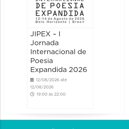
JIPEX – I
JIPEX –
Jornada
Jorna
Internacional de
Intern
Poesia
Poesia
Expandida 2026
Expan
12/08/2026 até
13/08/20
12/08/2026
13/08/2026
19:00 às 22:00
09:00 às