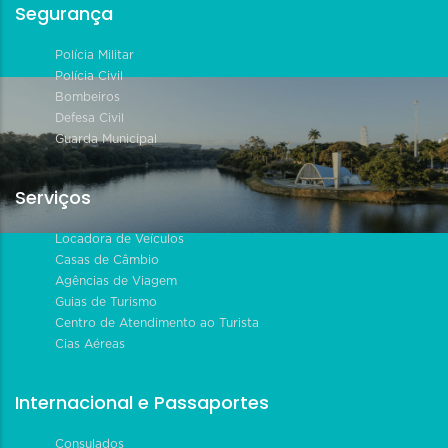
Segurança
Polícia Militar
Polícia Civil
Bombeiros
Defesa Civil
Guarda Municipal
Serviços
Locadora de Veículos
Casas de Câmbio
Agências de Viagem
Guias de Turismo
Centro de Atendimento ao Turista
Cias Aéreas
Internacional e Passaportes
Consulados