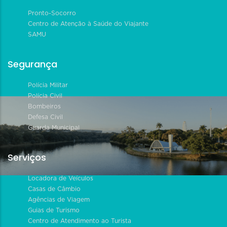
Pronto-Socorro
Centro de Atenção à Saúde do Viajante
SAMU
Segurança
Polícia Militar
Polícia Civil
Bombeiros
Defesa Civil
Guarda Municipal
Serviços
Locadora de Veículos
Casas de Câmbio
Agências de Viagem
Guias de Turismo
Centro de Atendimento ao Turista