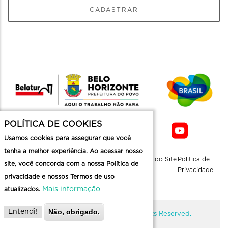
CADASTRAR
POLÍTICA DE COOKIES
Usamos cookies para assegurar que você
tenha a melhor experiência. Ao acessar nosso
Sobre a
Contato
Informaçoes
Mapa do Site
Politica de
site, você concorda com a nossa Política de
Belotur
Üteis
Privacidade
privacidade e nossos Termos de uso
Mais informação
atualizados.
Não, obrigado.
Entendi!
@ Copyright Belotur 2026. All Rights Reserved.