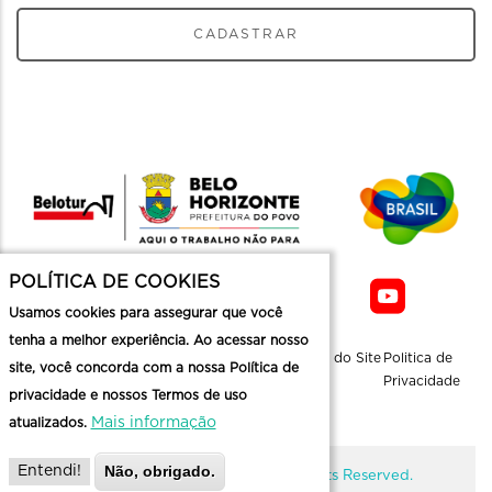
CADASTRAR
POLÍTICA DE COOKIES
Usamos cookies para assegurar que você
tenha a melhor experiência. Ao acessar nosso
Sobre a
Contato
Informaçoes
Mapa do Site
Politica de
site, você concorda com a nossa Política de
Belotur
Üteis
Privacidade
privacidade e nossos Termos de uso
Mais informação
atualizados.
Não, obrigado.
Entendi!
@ Copyright Belotur 2026. All Rights Reserved.