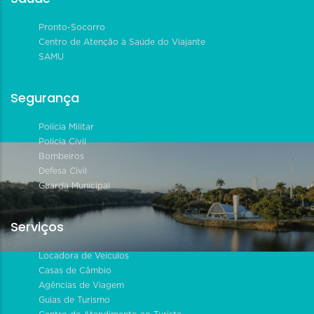
Pronto-Socorro
Centro de Atenção à Saúde do Viajante
SAMU
Segurança
Polícia Militar
Polícia Civil
Bombeiros
Defesa Civil
Guarda Municipal
Serviços
Locadora de Veículos
Casas de Câmbio
Agências de Viagem
Guias de Turismo