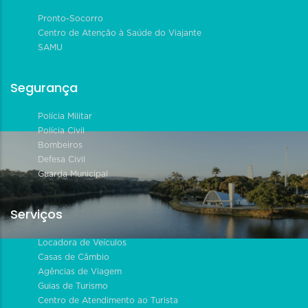
Pronto-Socorro
Centro de Atenção à Saúde do Viajante
SAMU
Segurança
Polícia Militar
Polícia Civil
Bombeiros
Defesa Civil
Guarda Municipal
Serviços
Locadora de Veículos
Casas de Câmbio
Agências de Viagem
Guias de Turismo
Centro de Atendimento ao Turista