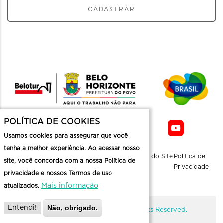
CADASTRAR
POLÍTICA DE COOKIES
Usamos cookies para assegurar que você
tenha a melhor experiência. Ao acessar nosso
Sobre a
Contato
Informaçoes
Mapa do Site
Politica de
site, você concorda com a nossa Política de
Belotur
Üteis
Privacidade
privacidade e nossos Termos de uso
Mais informação
atualizados.
Não, obrigado.
Entendi!
@ Copyright Belotur 2026. All Rights Reserved.