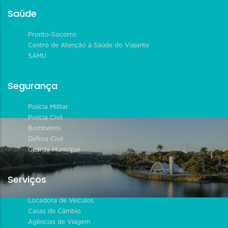
Saúde
Pronto-Socorro
Centro de Atenção à Saúde do Viajante
SAMU
Segurança
Polícia Militar
Polícia Civil
Bombeiros
Defesa Civil
Guarda Municipal
Serviços
Locadora de Veículos
Casas de Câmbio
Agências de Viagem