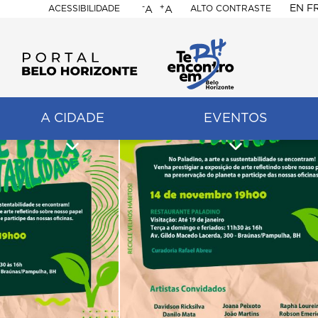
-
+
EN
F
ACESSIBILIDADE
ALTO CONTRASTE
A
A
PORTAL
BELO
HORIZONTE
A CIDADE
EVENTOS
ação
pal