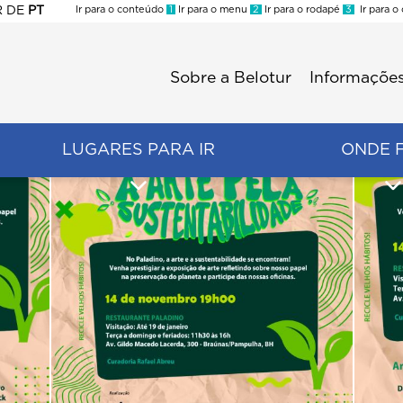
R
DE
PT
Ir para o conteúdo
1
Ir para o menu
2
Ir para o rodapé
3
Ir para o
ES
Sobre a Belotur
Informações
Menu
second
LUGARES PARA IR
ONDE 