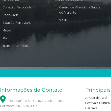
Conexão Aeroporto
Centro de Atenção à Saúde
do Viajante
Rodoviária
SAMU
Estação Ferroviária
Metrô
Táxi
Transporte Público
Informações de Contato
Principai
Arraial de Belô
Rua Espírito Santo, 527 Centro - Belo
Festivais Culturai
Horizonte, MG, 30160-031
Carnaval