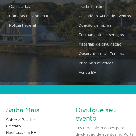
Consulados
Trade Turístico
Câmaras de Comércio
Calendário Anual de Eventos
Polícia Federal
Doação de mídias
Equipamentos e serviços
Materiais de divulgação
Observatório do Turismo
Principais atrativos
Venda BH
Saiba Mais
Divulgue seu
evento
Sobre a Belotur
Contato
Envio de informações para
Negócios em BH
divulgação de eventos no Portal