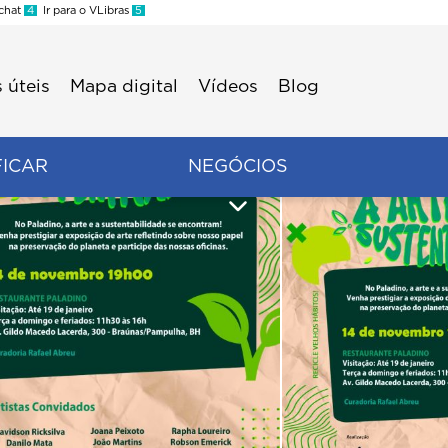
 chat
4
Ir para o VLibras
5
 úteis
Mapa digital
Vídeos
Blog
FICAR
NEGÓCIOS