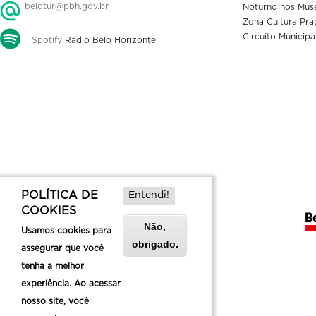
belotur@pbh.gov.br
Noturno nos Mus
Zona Cultura Pra
Circuito Municipa
Spotify
Rádio Belo Horizonte
POLÍTICA DE
Entendi!
COOKIES
Não,
Usamos cookies para
obrigado.
assegurar que você
tenha a melhor
experiência. Ao acessar
nosso site, você