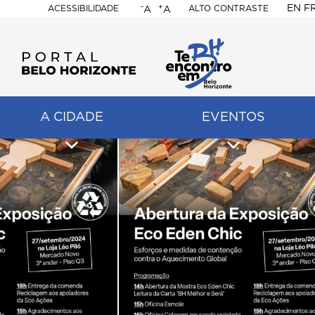
-
+
EN
F
ACESSIBILIDADE
ALTO CONTRASTE
A
A
PORTAL
BELO
HORIZONTE
A CIDADE
EVENTOS
ação
pal