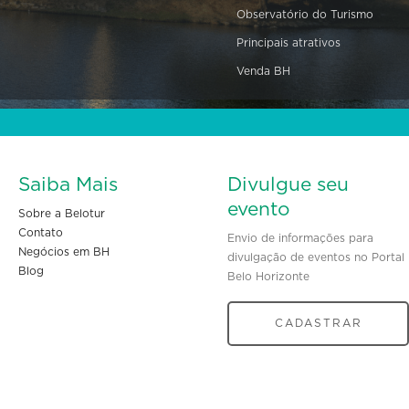
Observatório do Turismo
Principais atrativos
Venda BH
Saiba Mais
Divulgue seu
evento
Sobre a Belotur
Contato
Envio de informações para
Negócios em BH
divulgação de eventos no Portal
Blog
Belo Horizonte
CADASTRAR