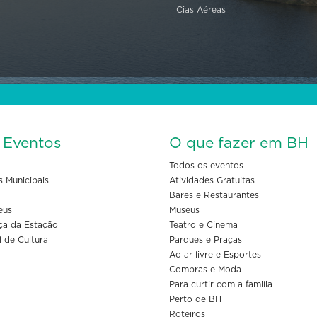
Cias Aéreas
s Eventos
O que fazer em BH
Todos os eventos
s Municipais
Atividades Gratuitas
Bares e Restaurantes
eus
Museus
ça da Estação
Teatro e Cinema
l de Cultura
Parques e Praças
Ao ar livre e Esportes
Compras e Moda
Para curtir com a familia
Perto de BH
Roteiros