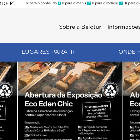
R
DE
PT
Ir para o conteúdo
1
Ir para o menu
2
Ir para o rodapé
3
Ir para o
ES
Sobre a Belotur
Informações
Menu
second
LUGARES PARA IR
ONDE 