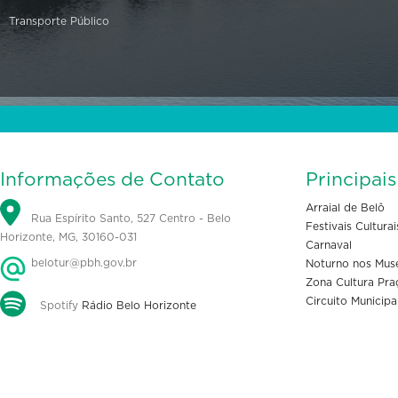
Transporte Público
Informações de Contato
Principai
Arraial de Belô
Rua Espírito Santo, 527 Centro - Belo
Festivais Culturai
Horizonte, MG, 30160-031
Carnaval
belotur@pbh.gov.br
Noturno nos Mus
Zona Cultura Pra
Circuito Municipa
Spotify
Rádio Belo Horizonte