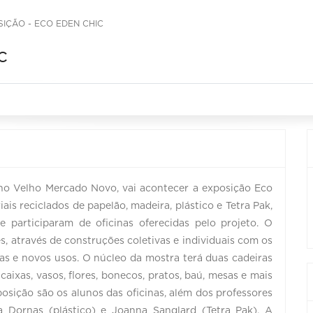
IÇÃO - ECO EDEN CHIC
c
, no Velho Mercado Novo, vai acontecer a exposição Eco
is reciclados de papelão, madeira, plástico e Tetra Pak,
e participaram de oficinas oferecidas pelo projeto. O
tes, através de construções coletivas e individuais com os
ias e novos usos. O núcleo da mostra terá duas cadeiras
xas, vasos, flores, bonecos, pratos, baú, mesas e mais
posição são os alunos das oficinas, além dos professores
ma Dornas (plástico) e Joanna Sanglard (Tetra Pak). A