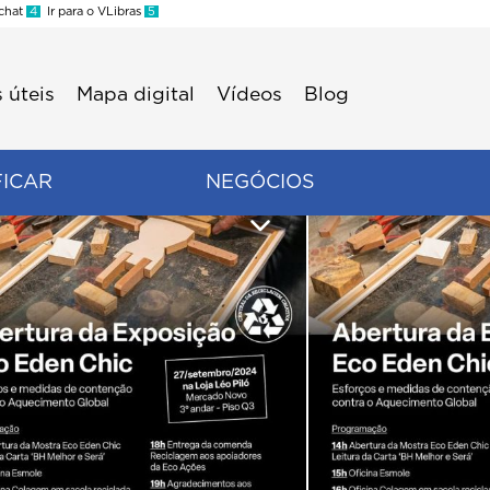
 chat
4
Ir para o VLibras
5
 úteis
Mapa digital
Vídeos
Blog
FICAR
NEGÓCIOS