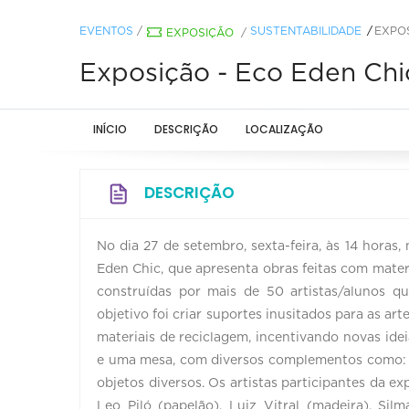
EVENTOS
/
SUSTENTABILIDADE
EXPOS
EXPOSIÇÃO
/
Exposição - Eco Eden Chi
INÍCIO
DESCRIÇÃO
LOCALIZAÇÃO
DESCRIÇÃO
No dia 27 de setembro, sexta-feira, às 14 horas
Eden Chic, que apresenta obras feitas com materia
construídas por mais de 50 artistas/alunos qu
objetivo foi criar suportes inusitados para as ar
materiais de reciclagem, incentivando novas ide
e uma mesa, com diversos complementos como: cai
objetos diversos. Os artistas participantes da ex
Leo Piló (papelão), Luiz Vitral (madeira), Sil