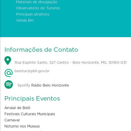
Materiais de divulgação
Observatório do Turismo
Principais atrativos
Venda BH
Informações de Contato
Rua Espírito Santo, 527 Centro - Belo Horizonte, MG, 30160-031
belotur@pbh.gov.br
Spotify
Rádio Belo Horizonte
Principais Eventos
Arraial de Belô
Festivais Culturais Municipais
Carnaval
Noturno nos Museus