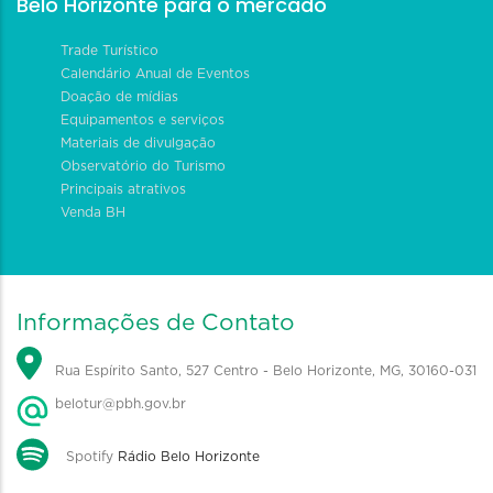
Belo Horizonte para o mercado
Trade Turístico
Calendário Anual de Eventos
Doação de mídias
Equipamentos e serviços
Materiais de divulgação
Observatório do Turismo
Principais atrativos
Venda BH
Informações de Contato
Rua Espírito Santo, 527 Centro - Belo Horizonte, MG, 30160-031
belotur@pbh.gov.br
Spotify
Rádio Belo Horizonte