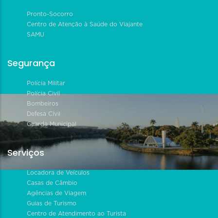
Pronto-Socorro
Centro de Atenção à Saúde do Viajante
SAMU
Segurança
Polícia Militar
Polícia Civil
Bombeiros
Defesa Civil
Guarda Municipal
Serviços
Locadora de Veículos
Casas de Câmbio
Agências de Viagem
Guias de Turismo
Centro de Atendimento ao Turista