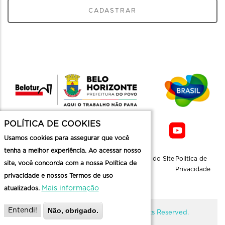
CADASTRAR
POLÍTICA DE COOKIES
Usamos cookies para assegurar que você
tenha a melhor experiência. Ao acessar nosso
Sobre a
Contato
Informaçoes
Mapa do Site
Politica de
site, você concorda com a nossa Política de
Belotur
Üteis
Privacidade
privacidade e nossos Termos de uso
Mais informação
atualizados.
Não, obrigado.
Entendi!
@ Copyright Belotur 2026. All Rights Reserved.