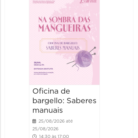
37ª Fei
Nacion
Artesa
02/12/20
02/12/2026
14:00 às
Oficina de
bargello: Saberes
manuais
25/08/2026 até
25/08/2026
14:30 às 17:00