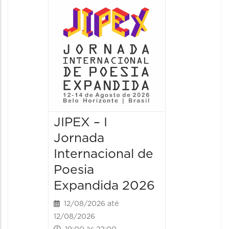
JIPEX –
Jorna
Intern
Poesia
Expan
13/08/20
13/08/2026
09:00 às
JIPEX – I
Jornada
Internacional de
Poesia
Expandida 2026
12/08/2026 até
12/08/2026