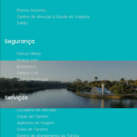
Pronto-Socorro
Centro de Atenção à Saúde do Viajante
SAMU
Segurança
Polícia Militar
Polícia Civil
Bombeiros
Defesa Civil
Guarda Municipal
Serviços
Locadora de Veículos
Casas de Câmbio
Agências de Viagem
Guias de Turismo
Centro de Atendimento ao Turista