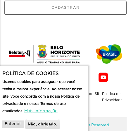
CADASTRAR
POLÍTICA DE COOKIES
Usamos cookies para assegurar que você
tenha a melhor experiência. Ao acessar nosso
Sobre a
Contato
Informaçoes
Mapa do Site
Politica de
site, você concorda com a nossa Política de
Belotur
Üteis
Privacidade
privacidade e nossos Termos de uso
Mais informação
atualizados.
Não, obrigado.
Entendi!
@ Copyright Belotur 2026. All Rights Reserved.