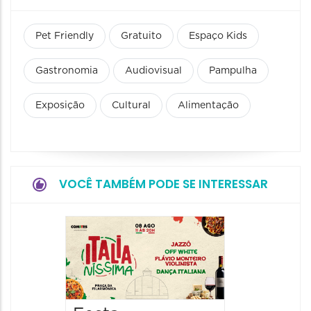
Pet Friendly
Gratuito
Espaço Kids
Gastronomia
Audiovisual
Pampulha
Exposição
Cultural
Alimentação
VOCÊ TAMBÉM PODE SE INTERESSAR
Board
Biblio
SESIM
08/08/20