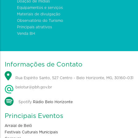
Doação de mídias
Equipamentos e serviços
Materiais de divulgação
Observatório do Turismo
Principais atrativos
Venda BH
Informações de Contato
Rua Espírito Santo, 527 Centro - Belo Horizonte, MG, 30160-031
belotur@pbh.gov.br
Spotify
Rádio Belo Horizonte
Principais Eventos
Arraial de Belô
Festivais Culturais Municipais