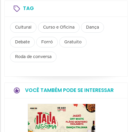
TAG
Cultural
Curso e Oficina
Dança
Debate
Forró
Gratuito
Roda de conversa
VOCÊ TAMBÉM PODE SE INTERESSAR
Board
Biblio
SESIM