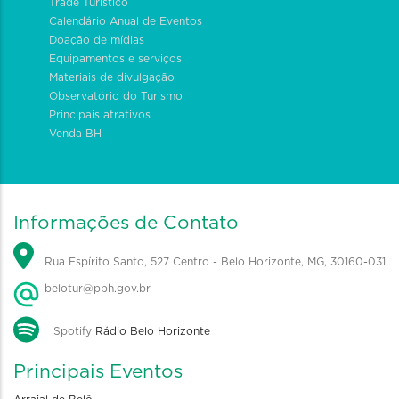
Trade Turístico
Calendário Anual de Eventos
Doação de mídias
Equipamentos e serviços
Materiais de divulgação
Observatório do Turismo
Principais atrativos
Venda BH
Informações de Contato
Rua Espírito Santo, 527 Centro - Belo Horizonte, MG, 30160-031
belotur@pbh.gov.br
Spotify
Rádio Belo Horizonte
Principais Eventos