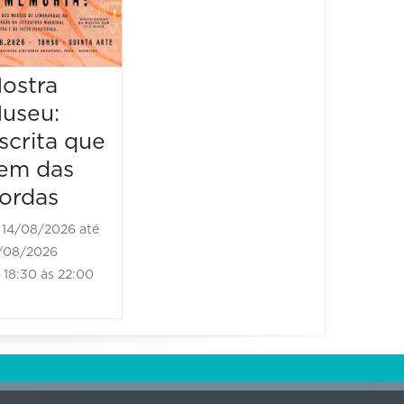
Literário
16/08/2026 até
16/08/2026
ostra
Mostr
09:00 às 17:00
useu:
Museu
scrita que
Escrit
em das
vem d
ordas
borda
14/08/2026 até
21/08/2
/08/2026
21/08/202
18:30 às 22:00
18:30 às