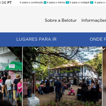
R
DE
PT
Ir para o conteúdo
1
Ir para o menu
2
Ir para o rodapé
3
Ir para o
ES
Sobre a Belotur
Informações
Menu
second
LUGARES PARA IR
ONDE 