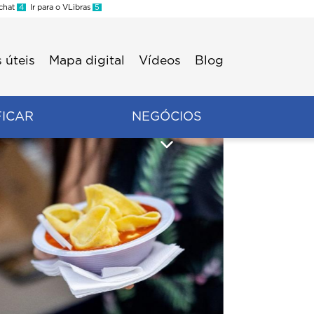
 chat
4
Ir para o VLibras
5
 úteis
Mapa digital
Vídeos
Blog
FICAR
NEGÓCIOS