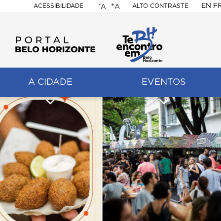
-
+
EN
F
ACESSIBILIDADE
ALTO CONTRASTE
A
A
PORTAL
BELO
HORIZONTE
A CIDADE
EVENTOS
ação
pal