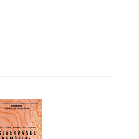
Feira
Encantaria
&
Piquenique