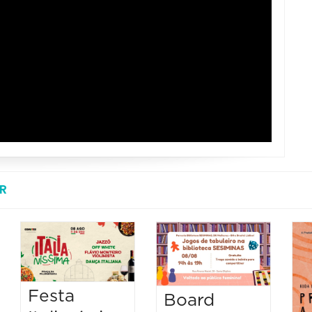
R
Festa
Board