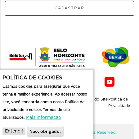
CADASTRAR
POLÍTICA DE COOKIES
Usamos cookies para assegurar que você
tenha a melhor experiência. Ao acessar nosso
Sobre a
Contato
Informaçoes
Mapa do Site
Politica de
site, você concorda com a nossa Política de
Belotur
Üteis
Privacidade
privacidade e nossos Termos de uso
Mais informação
atualizados.
Não, obrigado.
Entendi!
@ Copyright Belotur 2026. All Rights Reserved.