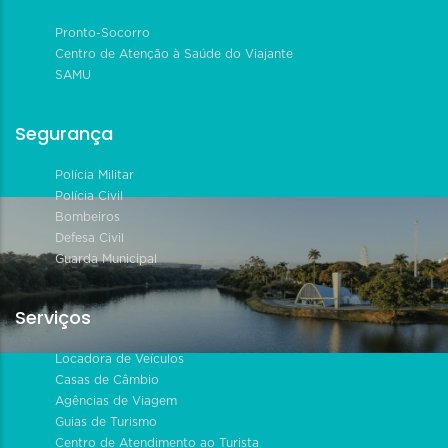
Pronto-Socorro
Centro de Atenção à Saúde do Viajante
SAMU
Segurança
Polícia Militar
Polícia Civil
Bombeiros
Defesa Civil
Guarda Municipal
Serviços
Locadora de Veículos
Casas de Câmbio
Agências de Viagem
Guias de Turismo
Centro de Atendimento ao Turista