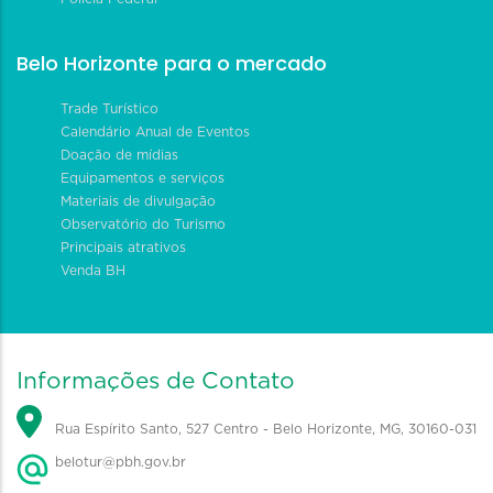
Belo Horizonte para o mercado
Trade Turístico
Calendário Anual de Eventos
Doação de mídias
Equipamentos e serviços
Materiais de divulgação
Observatório do Turismo
Principais atrativos
Venda BH
Informações de Contato
Rua Espírito Santo, 527 Centro - Belo Horizonte, MG, 30160-031
belotur@pbh.gov.br