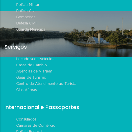
Polícia Militar
Polícia Civil
Bombeiros
Defesa Civil
Guarda Municipal
Serviços
Locadora de Veículos
Casas de Câmbio
Agências de Viagem
Guias de Turismo
Centro de Atendimento ao Turista
Cias Aéreas
Internacional e Passaportes
Consulados
Câmaras de Comércio
Polícia Federal