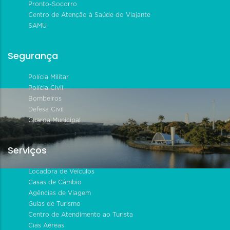
Pronto-Socorro
Centro de Atenção à Saúde do Viajante
SAMU
Segurança
Polícia Militar
Polícia Civil
Bombeiros
Defesa Civil
Guarda Municipal
Serviços
Locadora de Veículos
Casas de Câmbio
Agências de Viagem
Guias de Turismo
Centro de Atendimento ao Turista
Cias Aéreas