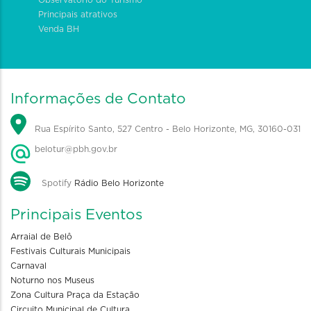
Observatório do Turismo
Principais atrativos
Venda BH
Informações de Contato
Rua Espírito Santo, 527 Centro - Belo Horizonte, MG, 30160-031
belotur@pbh.gov.br
Spotify
Rádio Belo Horizonte
Principais Eventos
Arraial de Belô
Festivais Culturais Municipais
Carnaval
Noturno nos Museus
Zona Cultura Praça da Estação
Circuito Municipal de Cultura