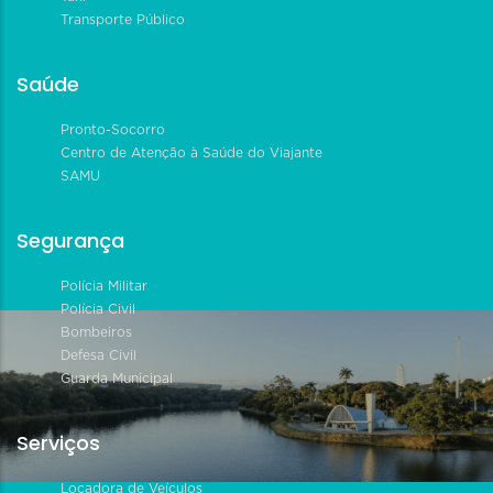
Transporte Público
Saúde
Pronto-Socorro
Centro de Atenção à Saúde do Viajante
SAMU
Segurança
Polícia Militar
Polícia Civil
Bombeiros
Defesa Civil
Guarda Municipal
Serviços
Locadora de Veículos