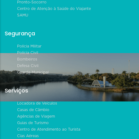
Pronto-Socorro
Centro de Atenção à Saúde do Viajante
SAMU
Segurança
Polícia Militar
Polícia Civil
Bombeiros
Defesa Civil
Guarda Municipal
Serviços
Locadora de Veículos
Casas de Câmbio
Agências de Viagem
Guias de Turismo
Centro de Atendimento ao Turista
Cias Aéreas