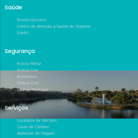
Saúde
Pronto-Socorro
Centro de Atenção à Saúde do Viajante
SAMU
Segurança
Polícia Militar
Polícia Civil
Bombeiros
Defesa Civil
Guarda Municipal
Serviços
Locadora de Veículos
Casas de Câmbio
Agências de Viagem