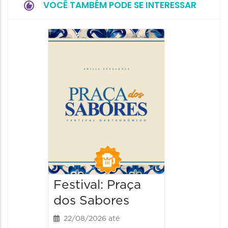
VOCÊ TAMBÉM PODE SE INTERESSAR
Festiva
da Cer
22/08/20
22/08/202
13:00 às
Festival: Praça
dos Sabores
22/08/2026 até