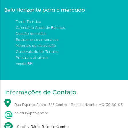
Belo Horizonte para o mercado
Trade Turístico
Calendário Anual de Eventos
Doação de mídias
Equipamentos e serviços
Materiais de divulgação
Observatório do Turismo
Principais atrativos
Venda BH
Informações de Contato
Rua Espírito Santo, 527 Centro - Belo Horizonte, MG, 30160-031
belotur@pbh.gov.br
Spotify
Rádio Belo Horizonte