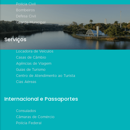
Polícia Civil
Bombeiros
Defesa Civil
Guarda Municipal
Serviços
Locadora de Veículos
Casas de Câmbio
Agências de Viagem
Guias de Turismo
Centro de Atendimento ao Turista
Cias Aéreas
Internacional e Passaportes
Consulados
Câmaras de Comércio
Polícia Federal