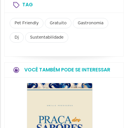
TAG
Pet Friendly
Gratuito
Gastronomia
Dj
Sustentabilidade
VOCÊ TAMBÉM PODE SE INTERESSAR
Festiva
da Cer
22/08/20
22/08/202
13:00 às