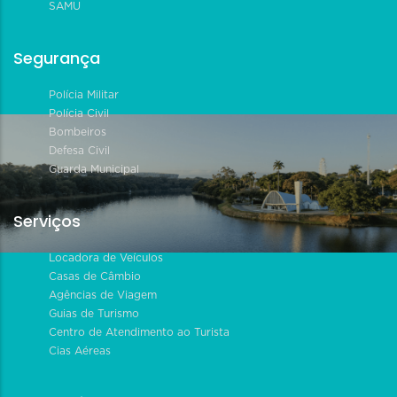
SAMU
Segurança
Polícia Militar
Polícia Civil
Bombeiros
Defesa Civil
Guarda Municipal
Serviços
Locadora de Veículos
Casas de Câmbio
Agências de Viagem
Guias de Turismo
Centro de Atendimento ao Turista
Cias Aéreas