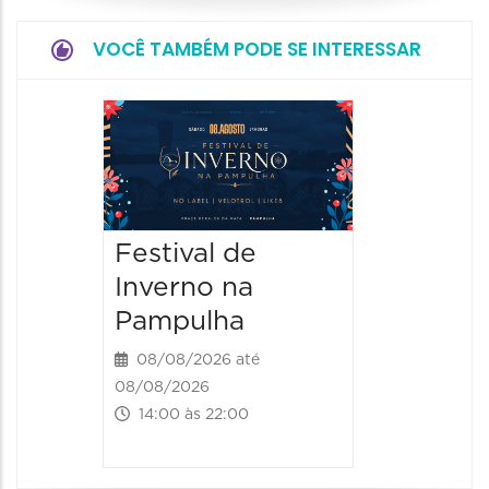
VOCÊ TAMBÉM PODE SE INTERESSAR
Dia do
Parque
Paláci
09/08/20
Festival de
09/08/202
Inverno na
09:00 às
Pampulha
08/08/2026 até
08/08/2026
14:00 às 22:00