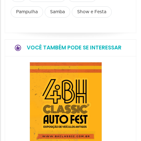
Pampulha
Samba
Show e Festa
VOCÊ TAMBÉM PODE SE INTERESSAR
Churra
do Men
2026
15/08/20
15/08/2026
14:00 às