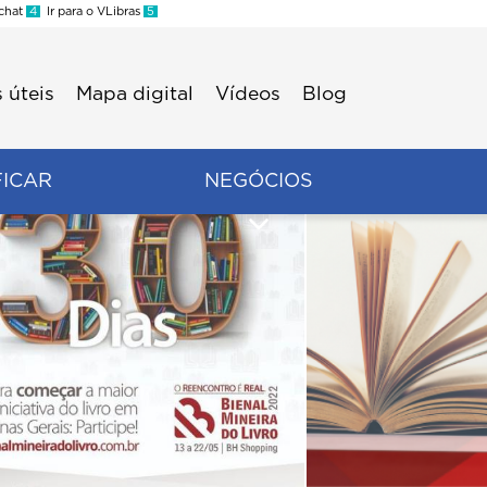
 chat
4
Ir para o VLibras
5
 úteis
Mapa digital
Vídeos
Blog
FICAR
NEGÓCIOS