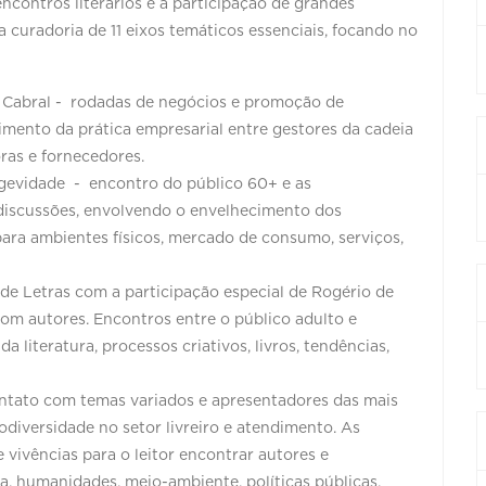
contros literários e a participação de grandes
la curadoria de 11 eixos temáticos essenciais, focando no
:
Cabral - rodadas de negócios e promoção de
imento da prática empresarial entre gestores da cadeia
doras e fornecedores.
ngevidade - encontro do público 60+ e as
discussões, envolvendo o envelhecimento dos
para ambientes físicos, mercado de consumo, serviços,
de Letras com a participação especial de Rogério de
com autores. Encontros entre o público adulto e
 literatura, processos criativos, livros, tendências,
ntato com temas variados e apresentadores das mais
iodiversidade no setor livreiro e atendimento. As
 vivências para o leitor encontrar autores e
a, humanidades, meio-ambiente, políticas públicas,