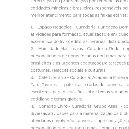
setorização da programação por tendências em en
entidades mineiras e brasileiras, responsáveis pe
melhor atendimento para todas as faixas etárias
1. Espaço Negócios - Curadoria: Fundação Dom 
atividades para formação, atualização e enriquec
econômica do livro: editoras, livrarias, distribui
2. Mais Idade Mais Livros - Curadoria: Rede Lo
personalidades de obras focadas em temas para 
brasileiros e as urgentes adaptações/alterações 
costumes, relações sociais e culturais.
3. Café Literário - Curadoria: Academia Mineira 
Faria Tavares - palestras e rodas de conversas 
escritores para discussões sobre temas variados da
cotidiano e temas globais.
4. Conexão Livro - Curadoria: Grupo Asas - co
diversas atividades para a materialização da bibl
atividades envolverão conversas, apresentações e
personalidades, discutindo temas, como a empati