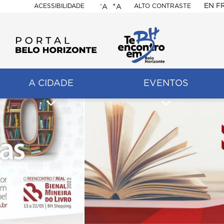
-
+
EN
F
ACESSIBILIDADE
ALTO CONTRASTE
A
A
PORTAL
BELO
HORIZONTE
A CIDADE
EVENTOS
ação
pal