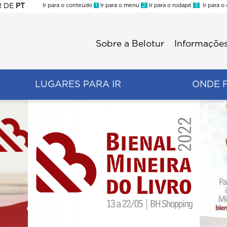
R
DE
PT
Ir para o conteúdo
1
Ir para o menu
2
Ir para o rodapé
3
Ir para o
ES
Sobre a Belotur
Informações
Menu
second
LUGARES PARA IR
ONDE 