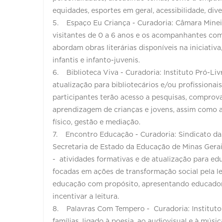
equidades, esportes em geral, acessibilidade, div
5. Espaço Eu Criança - Curadoria: Câmara Mineir
visitantes de 0 a 6 anos e os acompanhantes com 
abordam obras literárias disponíveis na iniciativ
infantis e infanto-juvenis.
6. Biblioteca Viva - Curadoria: Instituto Pró-Liv
atualização para bibliotecários e/ou profissionais
participantes terão acesso a pesquisas, comprova
aprendizagem de crianças e jovens, assim como a
físico, gestão e mediação.
7. Encontro Educação - Curadoria: Sindicato das
Secretaria de Estado da Educação de Minas Gerai
- atividades formativas e de atualização para ed
focadas em ações de transformação social pela le
educação com propósito, apresentando educador
incentivar a leitura.
8. Palavras Com Tempero - Curadoria: Instituto
famílias, ligado à poesia, ao audiovisual e à músic