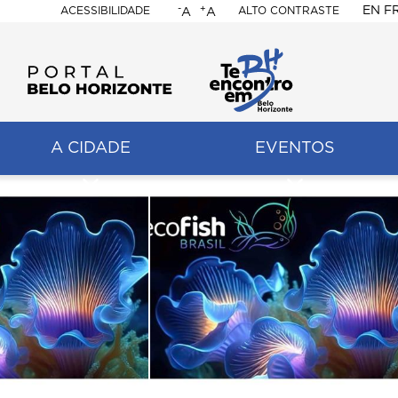
-
+
EN
F
ACESSIBILIDADE
ALTO CONTRASTE
A
A
PORTAL
BELO
HORIZONTE
A CIDADE
EVENTOS
ação
pal