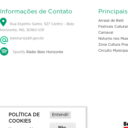
Informações de Contato
Principai
Arraial de Belô
Rua Espírito Santo, 527 Centro - Belo
Festivais Culturai
Horizonte, MG, 30160-031
Carnaval
belotur@pbh.gov.br
Noturno nos Mus
Zona Cultura Pra
Circuito Municipa
Spotify
Rádio Belo Horizonte
POLÍTICA DE
Entendi!
COOKIES
Não,