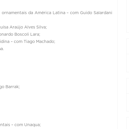
s ornamentais da América Latina – com Guido Salardani
ísa Araújo Alves Silva;
onardo Boscoli Lara;
idina – com Tiago Machado;
a.
go Barrak;
ntais – com Unaqua;