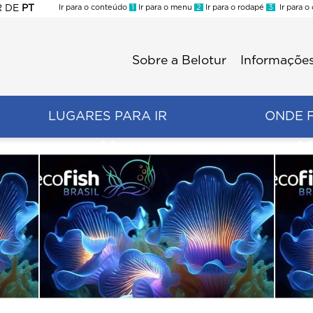
R
DE
PT
Ir para o conteúdo
1
Ir para o menu
2
Ir para o rodapé
3
Ir para o
ES
Sobre a Belotur
Informações
Menu
second
LUGARES PARA IR
ONDE 