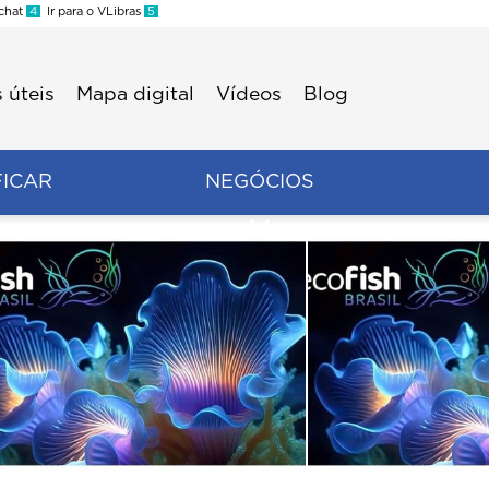
 chat
4
Ir para o VLibras
5
 úteis
Mapa digital
Vídeos
Blog
FICAR
NEGÓCIOS