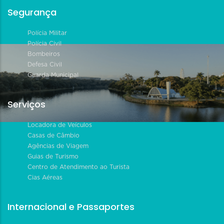
Segurança
Polícia Militar
Polícia Civil
Bombeiros
Defesa Civil
Guarda Municipal
Serviços
Locadora de Veículos
Casas de Câmbio
Agências de Viagem
Guias de Turismo
Centro de Atendimento ao Turista
Cias Aéreas
Internacional e Passaportes