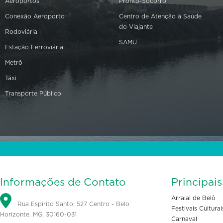
Aeroportos
Pronto-Socorro
Conexão Aeroporto
Centro de Atenção à Saúde
do Viajante
Rodoviária
SAMU
Estação Ferroviária
Metrô
Táxi
Transporte Público
Informações de Contato
Principai
Arraial de Belô
Rua Espírito Santo, 527 Centro - Belo
Festivais Culturai
Horizonte, MG, 30160-031
Carnaval