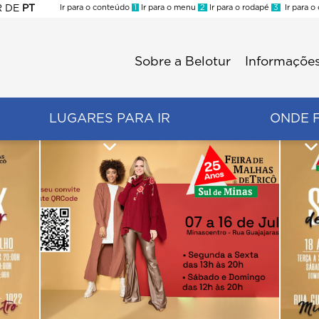
R
DE
PT
Ir para o conteúdo
1
Ir para o menu
2
Ir para o rodapé
3
Ir para o
ES
Sobre a Belotur
Informações
Menu
second
LUGARES PARA IR
ONDE 