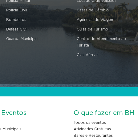
Polícia Militar
Locadora de Veículos
Polícia Civil
Casas de Câmbio
Bombeiros
Agências de Viagem
Defesa Civil
Guias de Turismo
Guarda Municipal
Centro de Atendimento ao
Turista
Cias Aéreas
s Eventos
O que fazer em BH
Todos os eventos
s Municipais
Atividades Gratuitas
Bares e Restaurantes