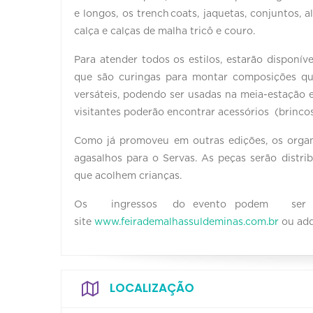
e longos, os trench coats, jaquetas, conjuntos
calça e calças de malha tricô e couro.
Para atender todos os estilos, estarão disponíve
que são curingas para montar composições qu
versáteis, podendo ser usadas na meia-estação e
visitantes poderão encontrar acessórios (brincos,
Como já promoveu em outras edições, os organ
agasalhos para o Servas. As peças serão distrib
que acolhem crianças.
Os ingressos do evento podem ser ob
site
www.feirademalhassuldeminas.com.br
ou adqu
LOCALIZAÇÃO