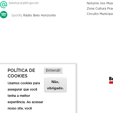
belotur@pbh.gov.br
Noturno nos Mus
Zona Cultura Pra
Circuito Municipa
Spotify
Rádio Belo Horizonte
POLÍTICA DE
Entendi!
COOKIES
Não,
Usamos cookies para
obrigado.
assegurar que você
tenha a melhor
experiência. Ao acessar
nosso site, você