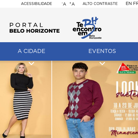
-
+
EN
F
ACESSIBILIDADE
ALTO CONTRASTE
A
A
PORTAL
BELO
HORIZONTE
A CIDADE
EVENTOS
ação
pal