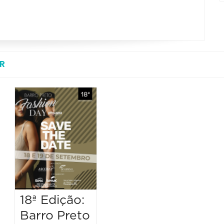
R
18ª Edição:
Barro Preto