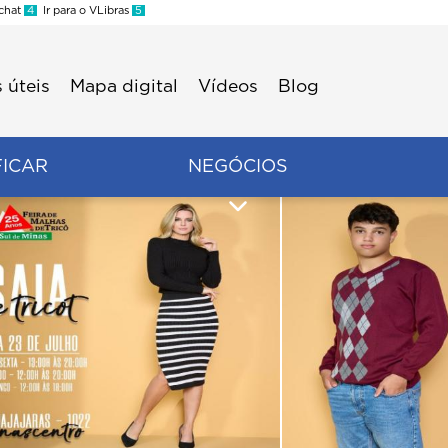
 chat
4
Ir para o VLibras
5
 úteis
Mapa digital
Vídeos
Blog
FICAR
NEGÓCIOS