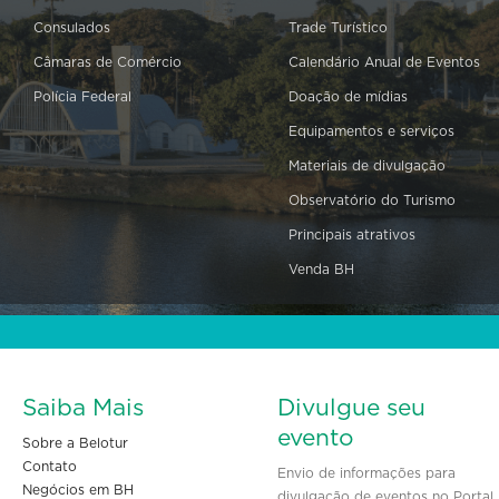
Consulados
Trade Turístico
Câmaras de Comércio
Calendário Anual de Eventos
Polícia Federal
Doação de mídias
Equipamentos e serviços
Materiais de divulgação
Observatório do Turismo
Principais atrativos
Venda BH
Saiba Mais
Divulgue seu
evento
Sobre a Belotur
Contato
Envio de informações para
Negócios em BH
divulgação de eventos no Portal