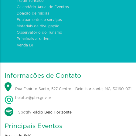
Trade Turístico
Calendário Anual de Eventos
Doação de mídias
Equipamentos e serviços
Materiais de divulgação
Observatório do Turismo
Principais atrativos
Venda BH
Informações de Contato
Rua Espírito Santo, 527 Centro - Belo Horizonte, MG, 30160-031
belotur@pbh.gov.br
Spotify
Rádio Belo Horizonte
Principais Eventos
Arraial de Belô