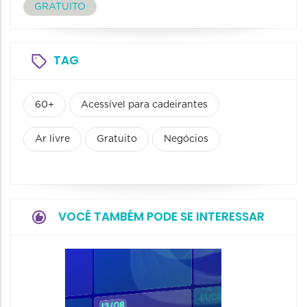
GRATUITO
TAG
60+
Acessível para cadeirantes
Ar livre
Gratuito
Negócios
VOCÊ TAMBÉM PODE SE INTERESSAR
NewOf
20/08/20
20/08/202