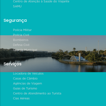
Centro de Atenção à Saúde do Viajante
SAMU
Segurança
Polícia Militar
Polícia Civil
Bombeiros
Defesa Civil
Guarda Municipal
Serviços
Locadora de Veículos
Casas de Câmbio
Agências de Viagem
Guias de Turismo
Centro de Atendimento ao Turista
Cias Aéreas