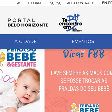
-
+
EN
F
ACESSIBILIDADE
ALTO CONTRASTE
A
A
PORTAL
BELO
HORIZONTE
A CIDADE
EVENTOS
ação
pal