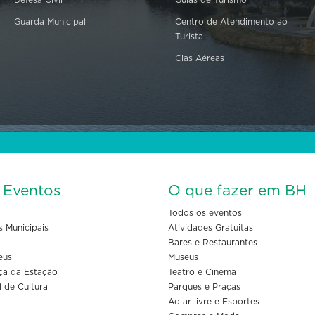
Guarda Municipal
Centro de Atendimento ao
Turista
Cias Aéreas
s Eventos
O que fazer em BH
Todos os eventos
s Municipais
Atividades Gratuitas
Bares e Restaurantes
eus
Museus
ça da Estação
Teatro e Cinema
l de Cultura
Parques e Praças
Ao ar livre e Esportes