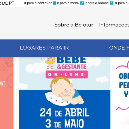
R
DE
PT
Ir para o conteúdo
1
Ir para o menu
2
Ir para o rodapé
3
Ir para o
ES
Sobre a Belotur
Informações
Menu
second
LUGARES PARA IR
ONDE 