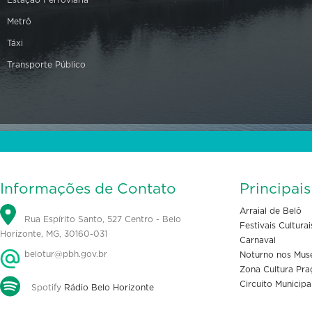
Metrô
Táxi
Transporte Público
Informações de Contato
Principai
Arraial de Belô
Rua Espírito Santo, 527 Centro - Belo
Festivais Culturai
Horizonte, MG, 30160-031
Carnaval
belotur@pbh.gov.br
Noturno nos Mus
Zona Cultura Pra
Circuito Municipa
Spotify
Rádio Belo Horizonte