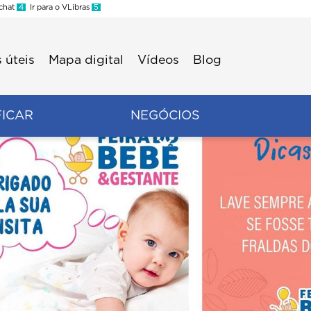
 chat
4
Ir para o VLibras
5
 úteis
Mapa digital
Vídeos
Blog
FICAR
NEGÓCIOS