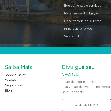
Equipamentos e serviços
Materiais de divulgação
Observatório do Turismo
Principais atrativos
Venda BH
Saiba Mais
Divulgue seu
evento
Sobre a Belotur
Contato
Envio de informações para
Negócios em BH
divulgação de eventos no Portal
Blog
Belo Horizonte
CADASTRAR