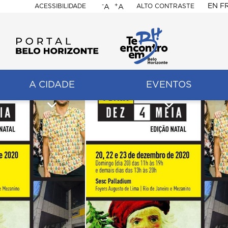
-
+
EN
F
ACESSIBILIDADE
ALTO CONTRASTE
A
A
PORTAL
BELO
HORIZONTE
A CIDADE
EVENTOS
ação
pal