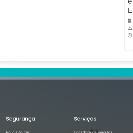
e
E
22
Segurança
Serviços
Polícia Militar
Locadora de Veículos