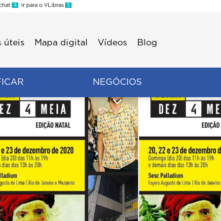
 chat
4
Ir para o VLibras
5
 úteis
Mapa digital
Vídeos
Blog
FICAR
NEGÓCIOS