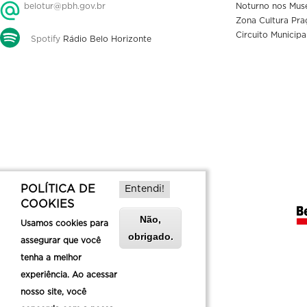
belotur@pbh.gov.br
Noturno nos Mus
Zona Cultura Pra
Circuito Municipa
Spotify
Rádio Belo Horizonte
POLÍTICA DE
Entendi!
COOKIES
Não,
Usamos cookies para
obrigado.
assegurar que você
tenha a melhor
experiência. Ao acessar
nosso site, você