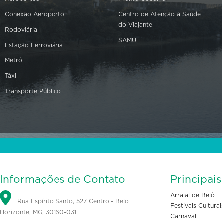
Conexão Aeroporto
Centro de Atenção à Saúde
do Viajante
Rodoviária
SAMU
Estação Ferroviária
Metrô
Táxi
Transporte Público
Informações de Contato
Principai
Arraial de Belô
Rua Espírito Santo, 527 Centro - Belo
Festivais Culturai
Horizonte, MG, 30160-031
Carnaval