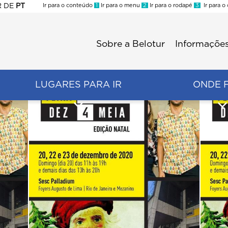
R
DE
PT
Ir para o conteúdo
1
Ir para o menu
2
Ir para o rodapé
3
Ir para o
ES
Sobre a Belotur
Informações
Menu
second
LUGARES PARA IR
ONDE 