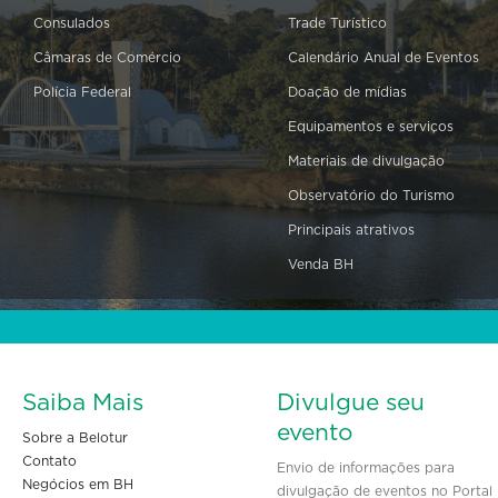
Consulados
Trade Turístico
Câmaras de Comércio
Calendário Anual de Eventos
Polícia Federal
Doação de mídias
Equipamentos e serviços
Materiais de divulgação
Observatório do Turismo
Principais atrativos
Venda BH
Saiba Mais
Divulgue seu
evento
Sobre a Belotur
Contato
Envio de informações para
Negócios em BH
divulgação de eventos no Portal