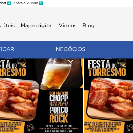
 chat
4
Ir para o VLibras
5
 úteis
Mapa digital
Vídeos
Blog
FICAR
NEGÓCIOS