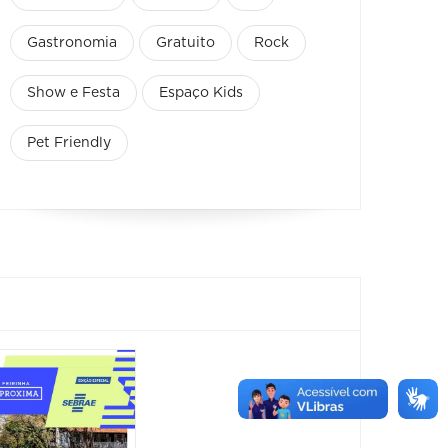
Gastronomia
Gratuito
Rock
Show e Festa
Espaço Kids
Pet Friendly
Paraíso Veg
Festiva
- Festival e
Praça
Feira
Sabor