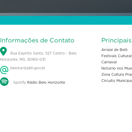
Informações de Contato
Principai
Arraial de Belô
Rua Espírito Santo, 527 Centro - Belo
Festivais Culturai
Horizonte, MG, 30160-031
Carnaval
belotur@pbh.gov.br
Noturno nos Mus
Zona Cultura Pra
Circuito Municipa
Spotify
Rádio Belo Horizonte