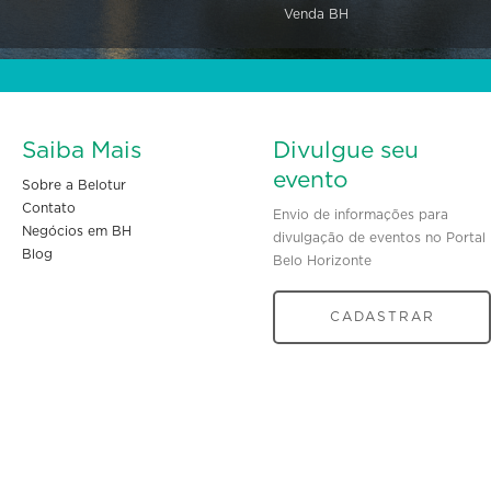
Venda BH
Saiba Mais
Divulgue seu
evento
Sobre a Belotur
Contato
Envio de informações para
Negócios em BH
divulgação de eventos no Portal
Blog
Belo Horizonte
CADASTRAR