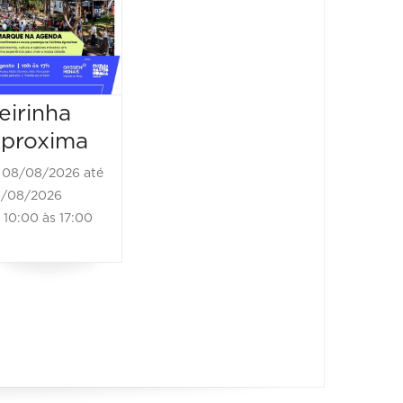
Vegana
22/08/2
22/08/202
08/08/2026 até
10:00 à
08/08/2026
11:00 às 22:00
eirinha
proxima
08/08/2026 até
/08/2026
10:00 às 17:00