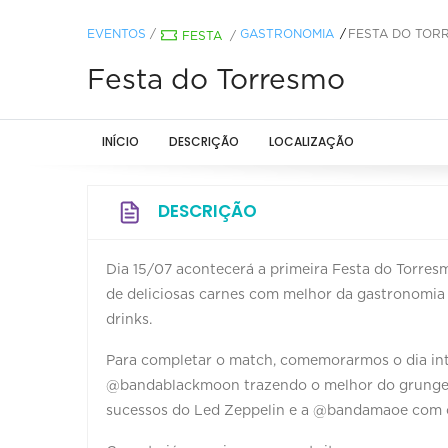
EVENTOS
/
GASTRONOMIA
FESTA DO TOR
FESTA
/
Festa do Torresmo
INÍCIO
DESCRIÇÃO
LOCALIZAÇÃO
DESCRIÇÃO
Dia 15/07 acontecerá a primeira Festa do Torre
de deliciosas carnes com melhor da gastronomia d
drinks.
Para completar o match, comemorarmos o dia int
@bandablackmoon trazendo o melhor do grunge e 
sucessos do Led Zeppelin e a @bandamaoe com os 