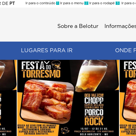
R
DE
PT
Ir para o conteúdo
1
Ir para o menu
2
Ir para o rodapé
3
Ir para o
ES
Sobre a Belotur
Informações
Menu
second
LUGARES PARA IR
ONDE 