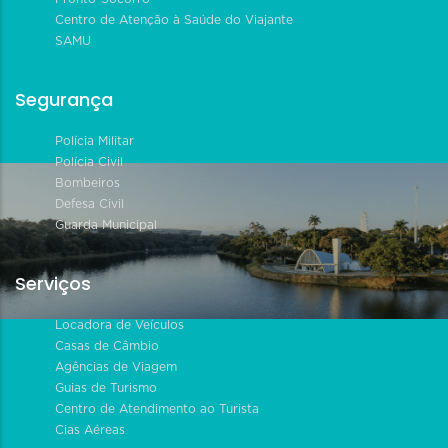
Centro de Atenção à Saúde do Viajante
SAMU
Segurança
Polícia Militar
Polícia Civil
Bombeiros
Defesa Civil
Guarda Municipal
Serviços
Locadora de Veículos
Casas de Câmbio
Agências de Viagem
Guias de Turismo
Centro de Atendimento ao Turista
Cias Aéreas