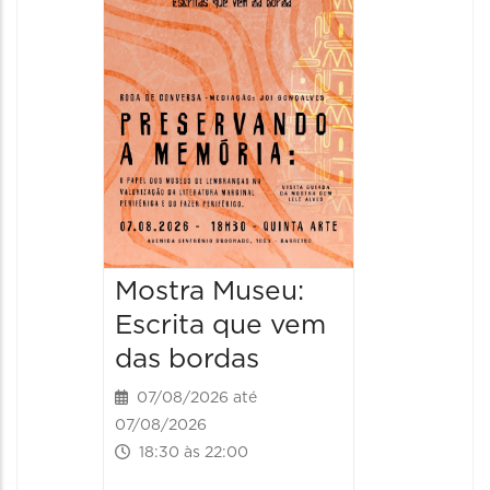
Italian
2026
08/08/20
08/08/202
11:00 às 
Mostra Museu:
Escrita que vem
das bordas
07/08/2026 até
07/08/2026
18:30 às 22:00