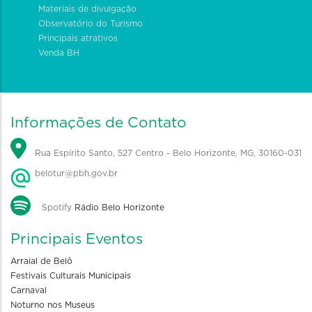
Materiais de divulgação
Observatório do Turismo
Principais atrativos
Venda BH
Informações de Contato
Rua Espírito Santo, 527 Centro - Belo Horizonte, MG, 30160-031
belotur@pbh.gov.br
Spotify
Rádio Belo Horizonte
Principais Eventos
Arraial de Belô
Festivais Culturais Municipais
Carnaval
Noturno nos Museus