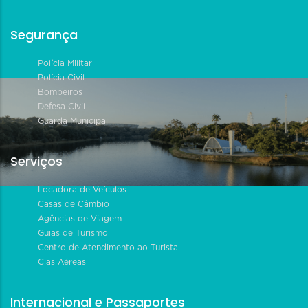
Segurança
Polícia Militar
Polícia Civil
Bombeiros
Defesa Civil
Guarda Municipal
Serviços
Locadora de Veículos
Casas de Câmbio
Agências de Viagem
Guias de Turismo
Centro de Atendimento ao Turista
Cias Aéreas
Internacional e Passaportes