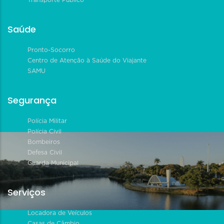
Transporte Público
Saúde
Pronto-Socorro
Centro de Atenção à Saúde do Viajante
SAMU
Segurança
Polícia Militar
Polícia Civil
Bombeiros
Defesa Civil
Guarda Municipal
Serviços
Locadora de Veículos
Casas de Câmbio