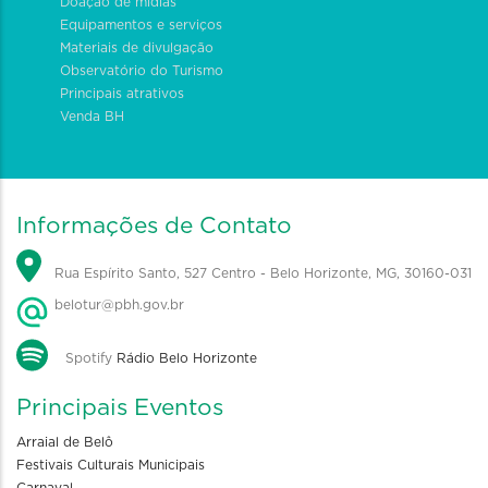
Doação de mídias
Equipamentos e serviços
Materiais de divulgação
Observatório do Turismo
Principais atrativos
Venda BH
Informações de Contato
Rua Espírito Santo, 527 Centro - Belo Horizonte, MG, 30160-031
belotur@pbh.gov.br
Spotify
Rádio Belo Horizonte
Principais Eventos
Arraial de Belô
Festivais Culturais Municipais
Carnaval