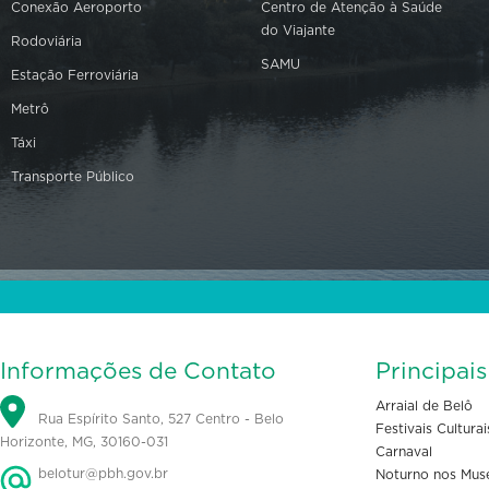
Conexão Aeroporto
Centro de Atenção à Saúde
do Viajante
Rodoviária
SAMU
Estação Ferroviária
Metrô
Táxi
Transporte Público
Informações de Contato
Principai
Arraial de Belô
Rua Espírito Santo, 527 Centro - Belo
Festivais Culturai
Horizonte, MG, 30160-031
Carnaval
belotur@pbh.gov.br
Noturno nos Mus