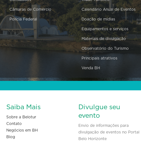
Câmaras de Comércio
Calendário Anual de Eventos
Polícia Federal
Doação de mídias
Equipamentos e serviços
Materiais de divulgação
Observatório do Turismo
Principais atrativos
Venda BH
Saiba Mais
Divulgue seu
evento
Sobre a Belotur
Contato
Envio de informações para
Negócios em BH
divulgação de eventos no Portal
Blog
Belo Horizonte