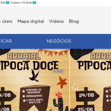
 chat
4
Ir para o VLibras
5
 úteis
Mapa digital
Vídeos
Blog
FICAR
NEGÓCIOS