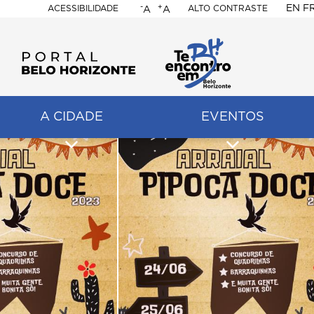
-
+
EN
F
ACESSIBILIDADE
ALTO CONTRASTE
A
A
PORTAL
BELO
HORIZONTE
A CIDADE
EVENTOS
ação
pal