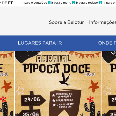
R
DE
PT
Ir para o conteúdo
1
Ir para o menu
2
Ir para o rodapé
3
Ir para o
ES
Sobre a Belotur
Informações
Menu
second
LUGARES PARA IR
ONDE 