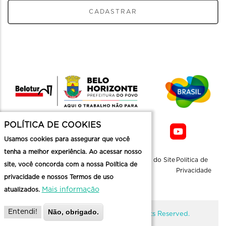
CADASTRAR
POLÍTICA DE COOKIES
Usamos cookies para assegurar que você
tenha a melhor experiência. Ao acessar nosso
Sobre a
Contato
Informaçoes
Mapa do Site
Politica de
site, você concorda com a nossa Política de
Belotur
Üteis
Privacidade
privacidade e nossos Termos de uso
Mais informação
atualizados.
Não, obrigado.
Entendi!
@ Copyright Belotur 2026. All Rights Reserved.