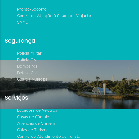
Pronto-Socorro
Centro de Atenção à Saúde do Viajante
SAMU
Segurança
Polícia Militar
Polícia Civil
Bombeiros
Defesa Civil
Guarda Municipal
Serviços
Locadora de Veículos
Casas de Câmbio
Agências de Viagem
Guias de Turismo
Centro de Atendimento ao Turista