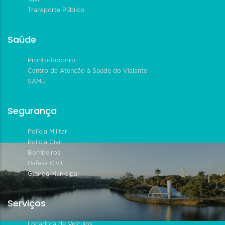
Transporte Público
Saúde
Pronto-Socorro
Centro de Atenção à Saúde do Viajante
SAMU
Segurança
Polícia Militar
Polícia Civil
Bombeiros
Defesa Civil
Guarda Municipal
Serviços
Locadora de Veículos