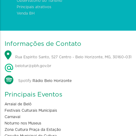
Observatório do Turismo
Principais atrativos
Venda BH
Informações de Contato
Rua Espírito Santo, 527 Centro - Belo Horizonte, MG, 30160-031
belotur@pbh.gov.br
Spotify
Rádio Belo Horizonte
Principais Eventos
Arraial de Belô
Festivais Culturais Municipais
Carnaval
Noturno nos Museus
Zona Cultura Praça da Estação
Circuito Municipal de Cultura