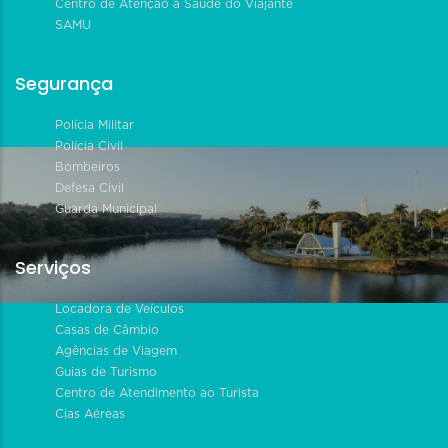
Centro de Atenção à Saúde do Viajante
SAMU
Segurança
Polícia Militar
Polícia Civil
Bombeiros
Defesa Civil
Guarda Municipal
Serviços
Locadora de Veículos
Casas de Câmbio
Agências de Viagem
Guias de Turismo
Centro de Atendimento ao Turista
Cias Aéreas