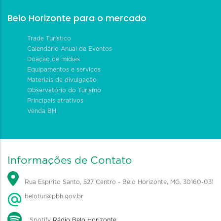
Belo Horizonte para o mercado
Trade Turístico
Calendário Anual de Eventos
Doação de mídias
Equipamentos e serviços
Materiais de divulgação
Observatório do Turismo
Principais atrativos
Venda BH
Informações de Contato
Rua Espírito Santo, 527 Centro - Belo Horizonte, MG, 30160-031
belotur@pbh.gov.br
Spotify
Rádio Belo Horizonte