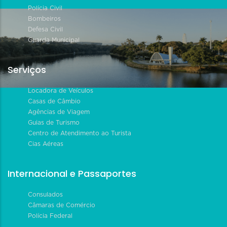
Polícia Civil
Bombeiros
Defesa Civil
Guarda Municipal
Serviços
Locadora de Veículos
Casas de Câmbio
Agências de Viagem
Guias de Turismo
Centro de Atendimento ao Turista
Cias Aéreas
Internacional e Passaportes
Consulados
Câmaras de Comércio
Polícia Federal