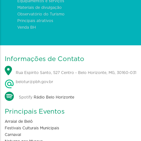
Equipamentos e serviços
Materiais de divulgação
Observatório do Turismo
Principais atrativos
Venda BH
Informações de Contato
Rua Espírito Santo, 527 Centro - Belo Horizonte, MG, 30160-031
belotur@pbh.gov.br
Spotify
Rádio Belo Horizonte
Principais Eventos
Arraial de Belô
Festivais Culturais Municipais
Carnaval