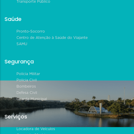
Transporte Público
Saúde
Pronto-Socorro
Centro de Atenção à Saúde do Viajante
SAMU
Segurança
Polícia Militar
Polícia Civil
Bombeiros
Defesa Civil
Guarda Municipal
Serviços
Locadora de Veículos