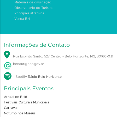
Materiais de divulgação
Observatório do Turismo
Principais atrativos
Venda BH
Informações de Contato
Rua Espírito Santo, 527 Centro - Belo Horizonte, MG, 30160-031
belotur@pbh.gov.br
Spotify
Rádio Belo Horizonte
Principais Eventos
Arraial de Belô
Festivais Culturais Municipais
Carnaval
Noturno nos Museus