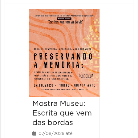
Festa
Italian
2026
08/08/20
08/08/202
11:00 às 
Mostra Museu:
Escrita que vem
das bordas
07/08/2026 até