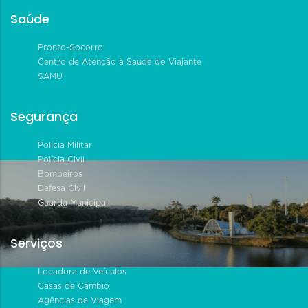
Saúde
Pronto-Socorro
Centro de Atenção à Saúde do Viajante
SAMU
Segurança
Polícia Militar
Polícia Civil
Bombeiros
Defesa Civil
Guarda Municipal
Serviços
Locadora de Veículos
Casas de Câmbio
Agências de Viagem