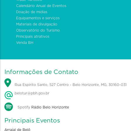
Calendário Anual de Eventos
Doação de mídias
Equipamentos e serviços
Materiais de divulgação
Observatório do Turismo
Principais atrativos
Venda BH
Informações de Contato
Rua Espírito Santo, 527 Centro - Belo Horizonte, MG, 30160-031
belotur@pbh.gov.br
Spotify
Rádio Belo Horizonte
Principais Eventos
Arraial de Belô