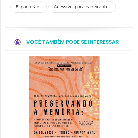
Espaço Kids
Acessível para cadeirantes
VOCÊ TAMBÉM PODE SE INTERESSAR
Festa
Italian
2026
08/08/20
08/08/202
11:00 às 